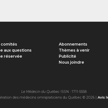
 comités
Abonnements
re aux questions
Thèmes à venir
e réservée
Publicité
Nous joindre
Le Médecin du Québec
ISSN : 1711-5558
ération des médecins omnipraticiens du Québec © 2026 |
Avis l