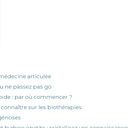
médecine articulée
u ne passez pas go
toïde : par où commencer ?
 connaître sur les biothérapies
agénoses
 hydroxyapatite : cristallisez vos connaissances