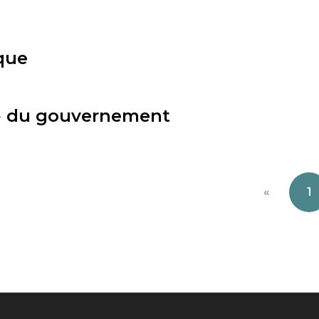
que
» du gouvernement
«
1