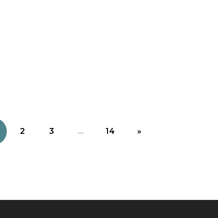
2
3
...
14
»