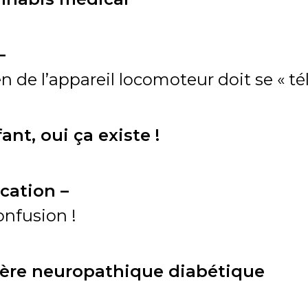
–
 de l’appareil locomoteur doit se « té
ant, oui ça existe !
ication –
onfusion !
lcère neuropathique diabétique