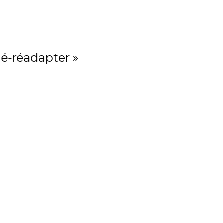
lé-réadapter »