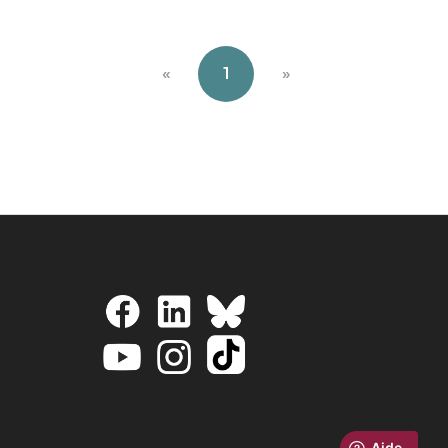
«
1
»