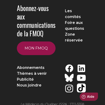
Abonnez-vous
Les
aux
comités
communications
Foire aux
questions
de la FMOQ
Zone
réservée
MON FMOQ
Abonnements
Thèmes à venir
Publicité
Nous joindre
Le Médecin du Québec
ISSN : 1711-5558