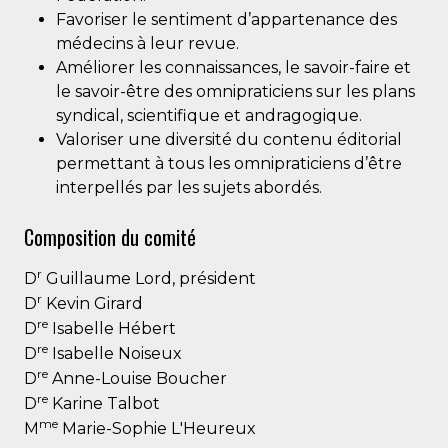
Favoriser le sentiment d’appartenance des
médecins à leur revue.
Améliorer les connaissances, le savoir-faire et
le savoir-être des omnipraticiens sur les plans
syndical, scientifique et andragogique.
Valoriser une diversité du contenu éditorial
permettant à tous les omnipraticiens d’être
interpellés par les sujets abordés.
Composition du comité
r
D
Guillaume Lord, président
r
D
Kevin Girard
re
D
Isabelle Hébert
re
D
Isabelle Noiseux
re
D
Anne-Louise Boucher
re
D
Karine Talbot
me
M
Marie-Sophie L'Heureux