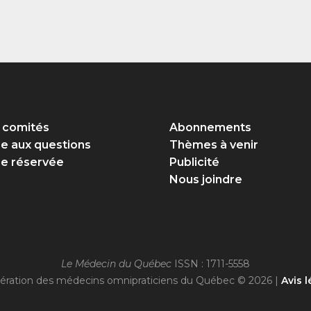
 comités
Abonnements
re aux questions
Thèmes à venir
e réservée
Publicité
Nous joindre
Le Médecin du Québec
ISSN : 1711-5558
ération des médecins omnipraticiens du Québec © 2026 |
Avis l