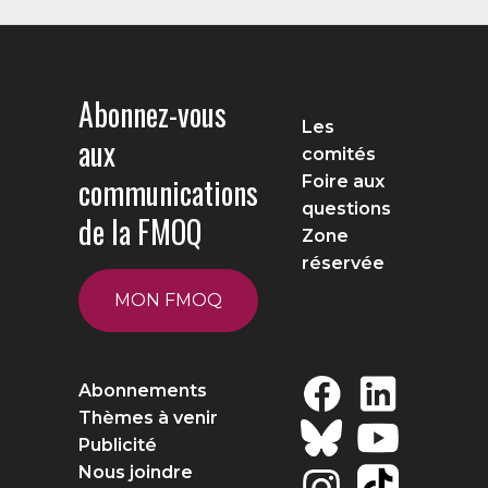
Abonnez-vous
Les
aux
comités
communications
Foire aux
questions
de la FMOQ
Zone
réservée
MON FMOQ
Abonnements
Thèmes à venir
Publicité
Nous joindre