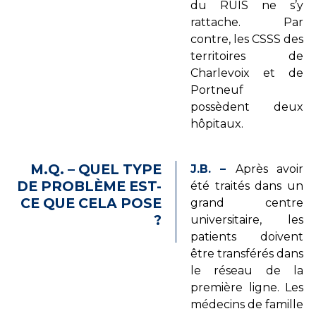
du RUIS ne s’y
rattache. Par
contre, les CSSS des
territoires de
Charlevoix et de
Portneuf
possèdent deux
hôpitaux.
M.Q. – QUEL TYPE
J.B. –
Après avoir
DE PROBLÈME EST-
été traités dans un
CE QUE CELA POSE
grand centre
?
universitaire, les
patients doivent
être transférés dans
le réseau de la
première ligne. Les
médecins de famille