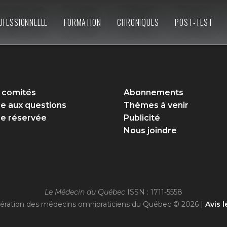
OFESSIONNELLE
FORMATION
CHRONIQUES
POST-TEST
 comités
Abonnements
re aux questions
Thèmes à venir
e réservée
Publicité
Nous joindre
Le Médecin du Québec
ISSN : 1711-5558
ération des médecins omnipraticiens du Québec © 2026 |
Avis l