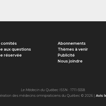
 comités
Abonnements
re aux questions
Thèmes à venir
e réservée
Publicité
Nous joindre
Le Médecin du Québec
ISSN : 1711-5558
ération des médecins omnipraticiens du Québec © 2026 |
Avis l