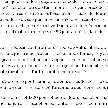
lorsqu’un médecin « ajoute » des codes de vulnérabilité a
ier » l’inscription ou « de l’annuler » en croyant procéd
ilisée, il y a continuité dans l’inscription. La date de déb
ue le médecin ou son personnel annule une inscription ex
’appliquer de façon rétroactive. Par la suite, le médecin 
it qu’il doit le faire moins de 90 jours après la date de
que le médecin veut ajouter un code de vulnérabilité au 
rit. Lorsque la modification se fait en deux temps, il n’
egistre la modification, puis apporte une modification, soi
pour s’assurer de bénéficier de la majoration du forfait an
anté mentale et d’autres problèmes de santé.
 s’y prendre peut communiquer avec les Services aux p
édecin dans la mesure où l’ensemble des informations re
 formulaire DP1200 pour effectuer leurs inscriptions ne 
fications à une inscription existante, ils doivent commun