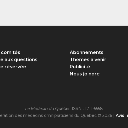
 comités
Abonnements
re aux questions
Thèmes à venir
e réservée
Publicité
Nous joindre
Le Médecin du Québec
ISSN : 1711-5558
ération des médecins omnipraticiens du Québec © 2026 |
Avis l