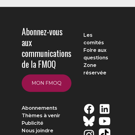
Abonnez-vous
Les
aux
comités
communications
Foire aux
questions
de la FMOQ
Zone
réservée
MON FMOQ
Abonnements
Thèmes à venir
Publicité
Nous joindre