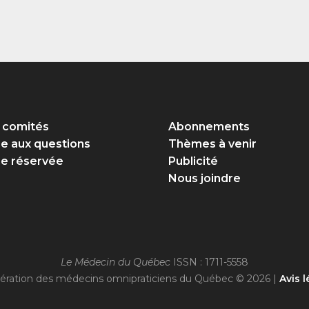
 comités
Abonnements
re aux questions
Thèmes à venir
e réservée
Publicité
Nous joindre
Le Médecin du Québec
ISSN : 1711-5558
ération des médecins omnipraticiens du Québec © 2026 |
Avis l