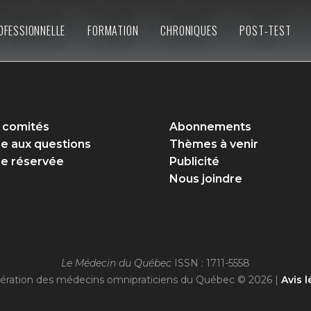
OFESSIONNELLE
FORMATION
CHRONIQUES
POST-TEST
 comités
Abonnements
re aux questions
Thèmes à venir
e réservée
Publicité
Nous joindre
Le Médecin du Québec
ISSN : 1711-5558
ération des médecins omnipraticiens du Québec © 2026 |
Avis l