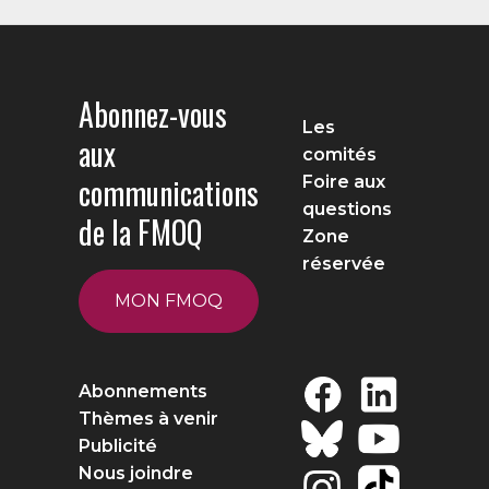
Abonnez-vous
Les
aux
comités
communications
Foire aux
questions
de la FMOQ
Zone
réservée
MON FMOQ
Abonnements
Thèmes à venir
Publicité
Nous joindre