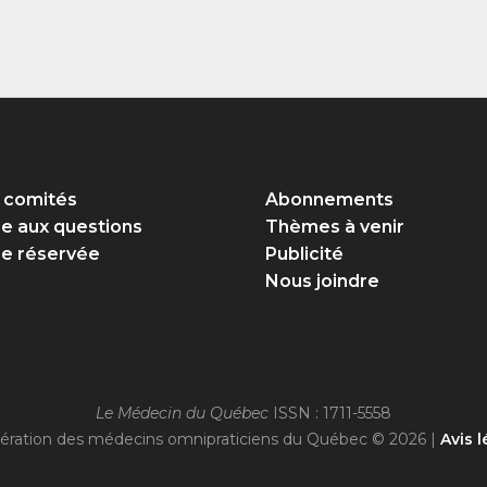
 comités
Abonnements
re aux questions
Thèmes à venir
e réservée
Publicité
Nous joindre
Le Médecin du Québec
ISSN : 1711-5558
ération des médecins omnipraticiens du Québec © 2026 |
Avis l