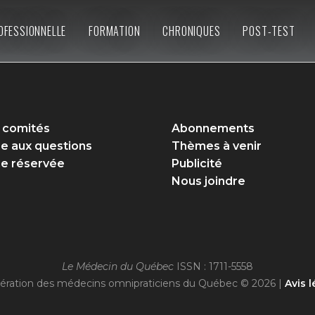
OFESSIONNELLE
FORMATION
CHRONIQUES
POST-TEST
 comités
Abonnements
re aux questions
Thèmes à venir
e réservée
Publicité
Nous joindre
Le Médecin du Québec
ISSN : 1711-5558
ération des médecins omnipraticiens du Québec © 2026 |
Avis l