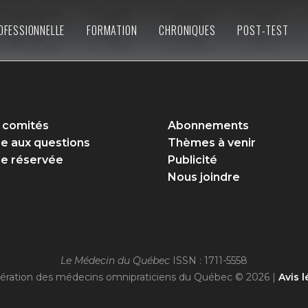
OFESSIONNELLE
FORMATION
CHRONIQUES
POST-TEST
 comités
Abonnements
re aux questions
Thèmes à venir
e réservée
Publicité
Nous joindre
Le Médecin du Québec
ISSN : 1711-5558
ération des médecins omnipraticiens du Québec © 2026 |
Avis l