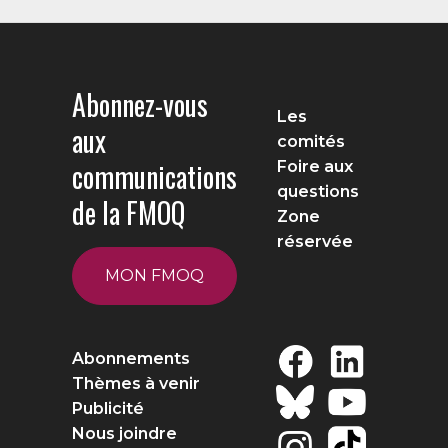
Abonnez-vous
Les
aux
comités
communications
Foire aux
questions
de la FMOQ
Zone
réservée
MON FMOQ
Abonnements
Thèmes à venir
Publicité
Nous joindre