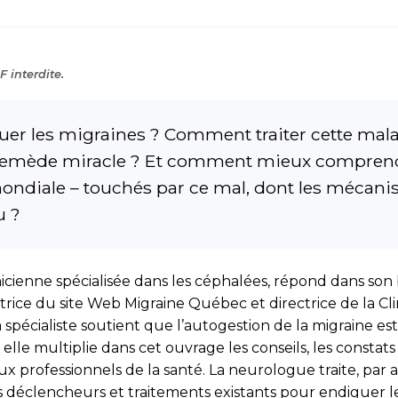
 interdite.
quer les migraines ? Comment traiter cette ma
n remède miracle ? Et comment mieux comprendr
mondiale – touchés par ce mal, dont les mécani
u ?
cienne spécialisée dans les céphalées, répond dans son b
atrice du site Web Migraine Québec et directrice de la C
la spécialiste soutient que l’autogestion de la migraine e
lle multiplie dans cet ouvrage les conseils, les constats
 professionnels de la santé. La neurologue traite, par ai
s déclencheurs et traitements existants pour endiguer les