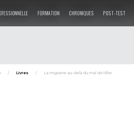
OFESSIONNELLE
FORMATION
CHRONIQUES
POST-TEST
6
Livres
La migraine au-delà du mal de tête