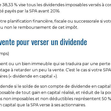
,33 % vise tous les dividendes imposables versés à co
té payés par la SPA avant 2016.
 planification financière, fiscale ou successorale si vo
r ou non le remboursement de cet impôt.
 vente pour verser un dividende
emps)
nt ou un bien immeuble qui se traduira par une perte e
tage à retarder un peu la vente. C’est le cas si votre S
res (« dividende en capital »).
idende si le solde de son compte de dividende en capital (
sable de tout gain en capital réalisé, et réduit de la p
ions non imposables et non déductibles représentent 50 %
capital que la SPA verse à ses actionnaires.