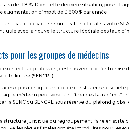
it sera de 11,8 %. Dans cette dernière situation, pour ch
e augmentation d’impôt de 3 800 $ par année.
anification de votre rémunération globale si votre SPA
t utile avec la nouvelle structure fédérale des taux d’im
ncts pour les groupes de médecins
xercer leur profession, c’est souvent par l’entremise d
abilité limitée (SENCRL).
antageux pour chaque associé de constituer une société pa
haque médecin peut ainsi bénéficier des taux d’impôt ré
 par la SENC ou SENCRL, sous réserve du plafond global
a structure juridique du regroupement, faire en sorte qu
nouvelles règles fiscales ont été introduites pour les ex