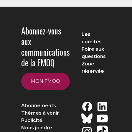
Abonnez-vous
Les
aux
comités
communications
Foire aux
questions
de la FMOQ
Zone
réservée
MON FMOQ
Abonnements
Thèmes à venir
Publicité
Nous joindre