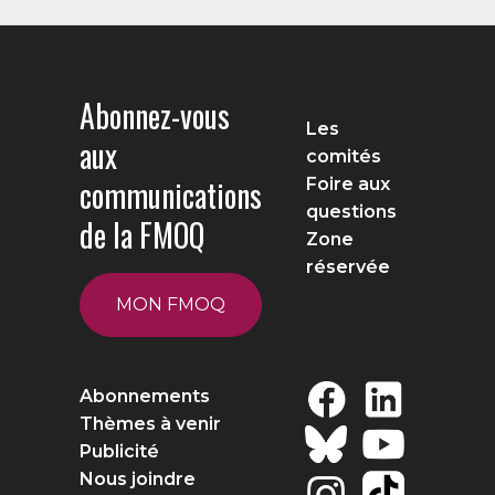
Abonnez-vous
Les
aux
comités
communications
Foire aux
questions
de la FMOQ
Zone
réservée
MON FMOQ
Abonnements
Thèmes à venir
Publicité
Nous joindre