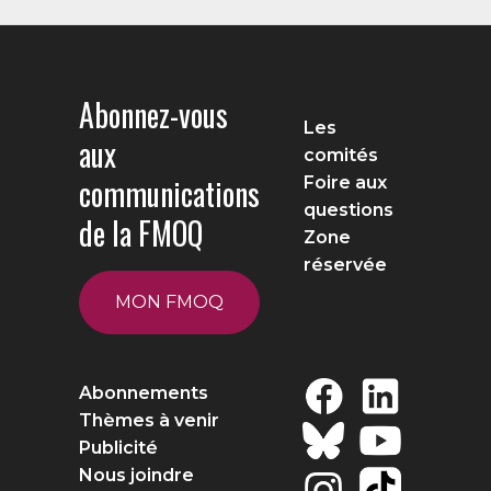
Abonnez-vous
Les
aux
comités
communications
Foire aux
questions
de la FMOQ
Zone
réservée
MON FMOQ
Abonnements
Thèmes à venir
Publicité
Nous joindre