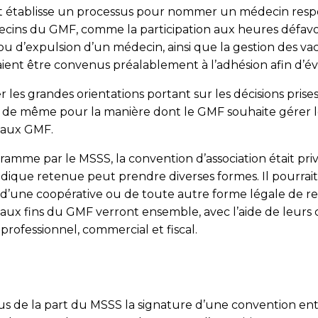
établisse un processus pour nommer un médecin respons
decins du GMF, comme la participation aux heures défavo
rt ou d’expulsion d’un médecin, ainsi que la gestion des v
ient être convenus préalablement à l’adhésion afin d’é
er les grandes orientations portant sur les décisions pri
va de même pour la manière dont le GMF souhaite gérer 
e aux GMF.
amme par le MSSS, la convention d’association était pr
i­dique retenue peut prendre diverses formes. Il pourrai
ion, d’une coopérative ou de toute autre forme légale d
 fins du GMF verront ensemble, avec l’aide de leurs cons
professionnel, commercial et fiscal.
us de la part du MSSS la signature d’une convention en