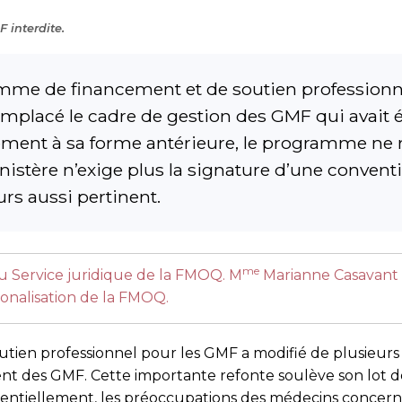
 interdite.
amme de financement et de soutien professionn
mplacé le cadre de gestion des GMF qui avait é
ement à sa forme antérieure, le programme ne r
inistère n’exige plus la signature d’une convent
urs aussi pertinent.
me
 du Service juridique de la FMOQ. M
Marianne Casavant e
gionalisation de la FMOQ.
en professionnel pour les GMF a modifié de plusieurs f
t des GMF. Cette importante refonte soulève son lot de 
ssentiellement, les préoccupations des médecins concern