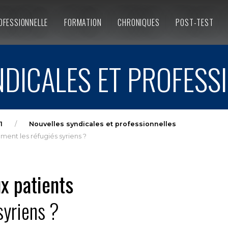
OFESSIONNELLE
FORMATION
CHRONIQUES
POST-TEST
DICALES ET PROFESS
1
Nouvelles syndicales et professionnelles
ment les réfugiés syriens ?
x patients
syriens ?