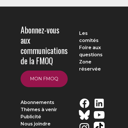
Abonnez-vous
Les
aux
comités
communications
Foire aux
questions
de la FMOQ
Zone
réservée
MON FMOQ
Abonnements
Thèmes à venir
Publicité
Nous joindre