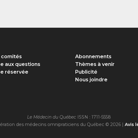
 comités
Abonnements
re aux questions
Thèmes à venir
e réservée
Publicité
Nous joindre
Le Médecin du Québec
ISSN : 1711-5558
ération des médecins omnipraticiens du Québec © 2026 |
Avis l