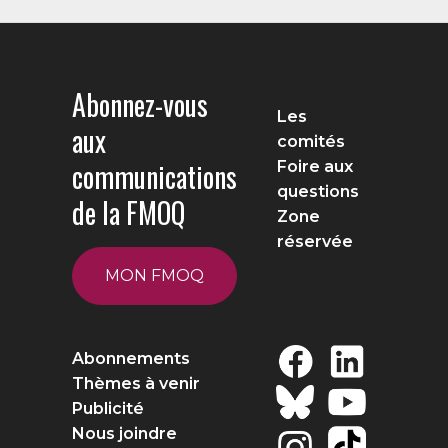
Abonnez-vous
Les
aux
comités
communications
Foire aux
questions
de la FMOQ
Zone
réservée
MON FMOQ
Abonnements
Thèmes à venir
Publicité
Nous joindre