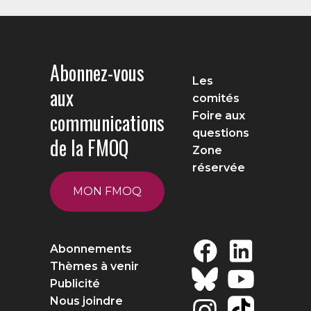
Abonnez-vous
Les
aux
comités
communications
Foire aux
questions
de la FMOQ
Zone
réservée
MON FMOQ
Abonnements
Thèmes à venir
Publicité
Nous joindre