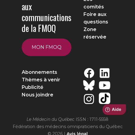
aux
comités
communications
Foire aux
questions
de la FMOQ
Zone
réservée
MON FMOQ
Abonnements
Thèmes à venir
Publicité
Nous joindre
Le Médecin du Québec
ISSN : 1711-5558
Fédération des médecins omnipraticiens du Québec
© 2026 |
Avis légal