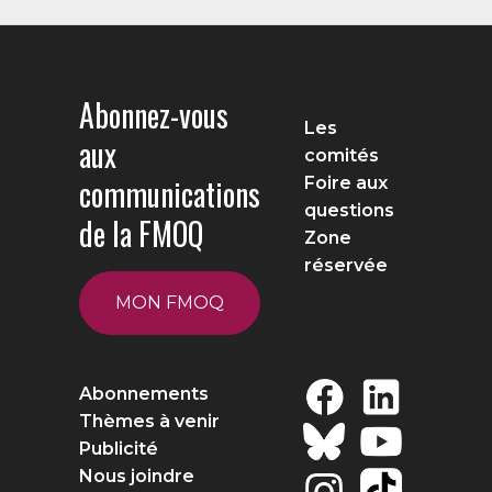
Abonnez-vous
Les
aux
comités
communications
Foire aux
questions
de la FMOQ
Zone
réservée
MON FMOQ
Abonnements
Thèmes à venir
Publicité
Nous joindre