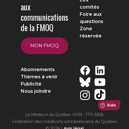
aux
comités
communications
Foire aux
questions
de la FMOQ
Zone
réservée
MON FMOQ
Abonnements
Thèmes à venir
Publicité
Nous joindre
Le Médecin du Québec
ISSN : 1711-5558
Fédération des médecins omnipraticiens du Québec
© 2026 |
Avis légal