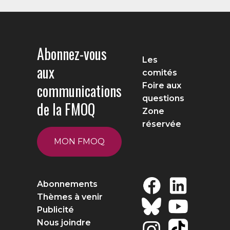
Abonnez-vous
Les
aux
comités
communications
Foire aux
questions
de la FMOQ
Zone
réservée
MON FMOQ
Abonnements
Thèmes à venir
Publicité
Nous joindre