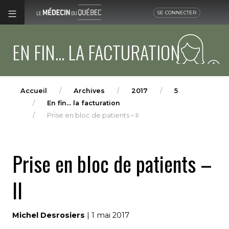
SE CONNECTER
EN FIN... LA FACTURATION
Accueil
Archives
2017
5
En fin... la facturation
Prise en bloc de patients – II
Prise en bloc de patients –
II
Michel Desrosiers
| 1 mai 2017