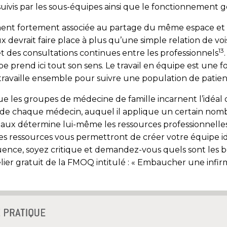
vis par les sous-équipes ainsi que le fonctionnement gé
lement fortement associée au partage du même espace et
 devrait faire place à plus qu’une simple relation de vois
13
et des consultations continues entre les professionnels
ipe prend ici tout son sens. Le travail en équipe est une 
travaille ensemble pour suivre une population de patien
ue les groupes de médecine de famille incarnent l’idéal 
s de chaque médecin, auquel il applique un certain nomb
ociaux détermine lui-même les ressources professionnell
ces ressources vous permettront de créer votre équip
uence, soyez critique et demandez-vous quels sont les b
elier gratuit de la FMOQ intitulé : « Embaucher une infi