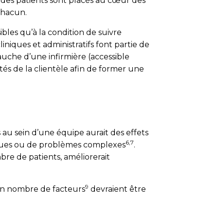
 des patients sont placés au cœur des
chacun.
bles qu’à la condition de suivre
liniques et administratifs font partie de
auche d’une infirmière (accessible
és de la clientèle afin de former une
s au sein d’une équipe aurait des effets
6,7
niques ou de problèmes complexes
.
e de patients, améliorerait
9
ain nombre de facteurs
de­vraient être