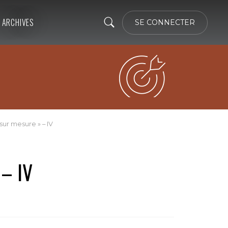
ARCHIVES
SE CONNECTER
sur mesure » – IV
 – IV