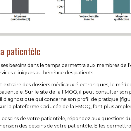
a patientèle
 de ses besoins dans le temps permettra aux membres de 
ervices cliniques au bénéfice des patients.
 extraire des dossiers médicaux élec­troniques, le médeci
tientèle. Sur le site de la FMOQ, il peut consulter son p
 diag­nosti­que qui concerne son profil de pra­tique (fi­gu
sur la plateforme Caducée de la FMOQ, font plus amplem
s besoins de votre patientèle, répondez aux questions du 
réhension des be­soins de votre patientèle. Elles permettr