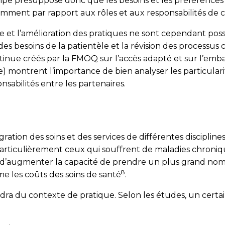
quipe présuppose donc que les besoins et les préférences
tamment par rapport aux rôles et aux responsabilités de 
 et l’améliora­tion des pratiques ne sont cependant possi
des besoins de la patientèle et la révision des processus c
ntinue créés par la FMOQ sur l’accès adapté et sur l’emb
 montrent l’importance de bien analyser les particularit
sabilités entre les partenaires.
gration des soins et des services de différentes discipline
ts, particulièrement ceux qui souffrent de maladies chro
’augmenter la capacité de prendre un plus grand nombr
8
erme les coûts des soins de santé
.
dra du contexte de pratique. Selon les études, un cert