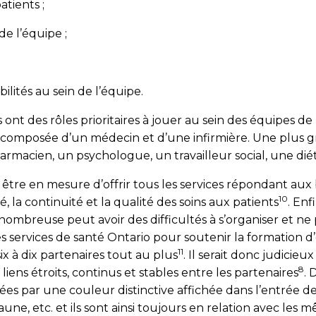
atients ;
 l’équipe ;
bilités au sein de l’équipe.
s ont des rôles prioritaires à jouer au sein des équipes d
 composée d’un médecin et d’une infirmière. Une plus gr
rmacien, un psychologue, un travailleur social, une diété
tre en mesure d’offrir tous les services répondant aux be
10
té, la continuité et la qualité des soins aux patients
. Enf
mbreuse peut avoir des difficultés à s’organiser et ne p
s services de santé Ontario pour soutenir la formation 
11
x à dix partenaires tout au plus
. Il serait donc judicie
8
liens étroits, continus et stables entre les partenaires
. 
ées par une couleur distinctive affichée dans l’entrée de 
une, etc. et ils sont ainsi toujours en relation avec les m