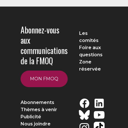
Abonnez-vous
Les
aux
comités
communications
Foire aux
questions
de la FMOQ
Zone
réservée
MON FMOQ
Abonnements
Thèmes à venir
Publicité
Nous joindre