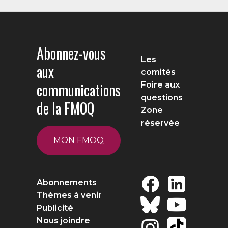
Abonnez-vous
Les
aux
comités
communications
Foire aux
questions
de la FMOQ
Zone
réservée
MON FMOQ
Abonnements
Thèmes à venir
Publicité
Nous joindre