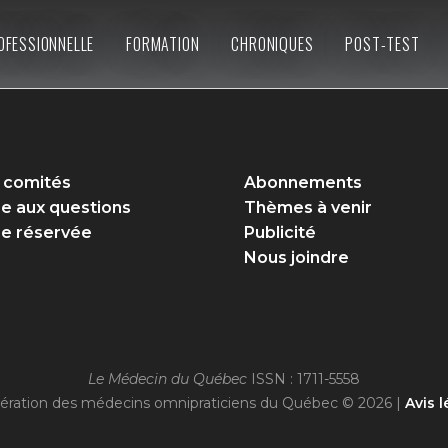
OFESSIONNELLE
FORMATION
CHRONIQUES
POST-TEST
 comités
Abonnements
re aux questions
Thèmes à venir
e réservée
Publicité
Nous joindre
Le Médecin du Québec
ISSN : 1711-5558
ération des médecins omnipraticiens du Québec © 2026 |
Avis l