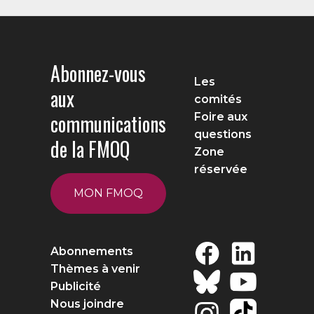
Abonnez-vous
Les
aux
comités
communications
Foire aux
questions
de la FMOQ
Zone
réservée
MON FMOQ
Abonnements
Thèmes à venir
Publicité
Nous joindre