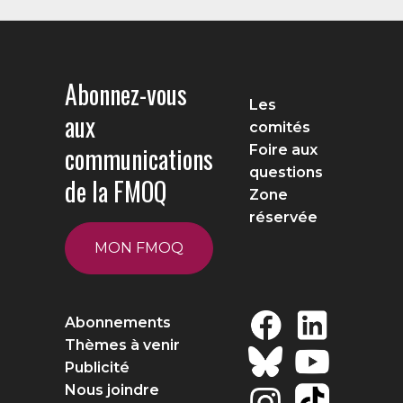
Abonnez-vous
Les
aux
comités
communications
Foire aux
questions
de la FMOQ
Zone
réservée
MON FMOQ
Abonnements
Thèmes à venir
Publicité
Nous joindre