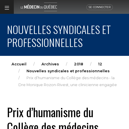
SE CONNECTER
NOUVELLES SYNDICALES ET
PROFESSIONNELLES
Accueil
Archives
2018
12
Nouvelles syndicales et professionnelles
Prix d’humanisme du Collège des médecins - la
Dre Monique Rozon-Rivest, une clinicienne engagée
Prix d’humanisme du
Collège des médecins