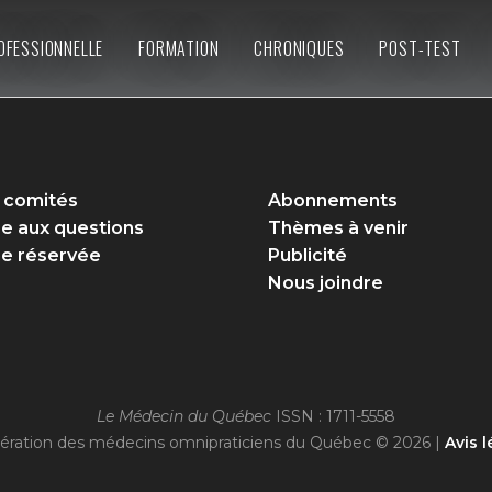
OFESSIONNELLE
FORMATION
CHRONIQUES
POST-TEST
 comités
Abonnements
re aux questions
Thèmes à venir
e réservée
Publicité
Nous joindre
Le Médecin du Québec
ISSN : 1711-5558
ération des médecins omnipraticiens du Québec © 2026 |
Avis l