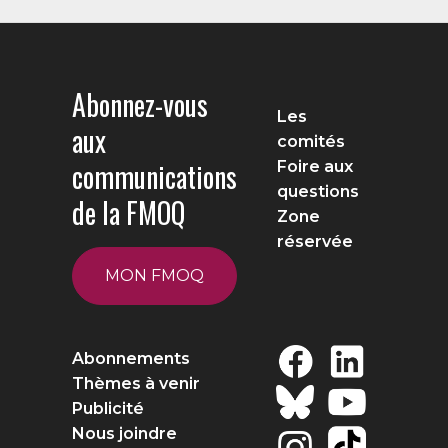
Abonnez-vous
Les
aux
comités
communications
Foire aux
questions
de la FMOQ
Zone
réservée
MON FMOQ
Abonnements
Thèmes à venir
Publicité
Nous joindre