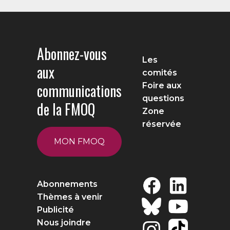
Abonnez-vous
Les
aux
comités
communications
Foire aux
questions
de la FMOQ
Zone
réservée
MON FMOQ
Abonnements
Thèmes à venir
Publicité
Nous joindre