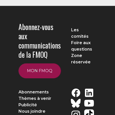
Abonnez-vous
Les
aux
comités
communications
Foire aux
questions
de la FMOQ
Zone
réservée
MON FMOQ
Abonnements
Thèmes à venir
Publicité
Nous joindre