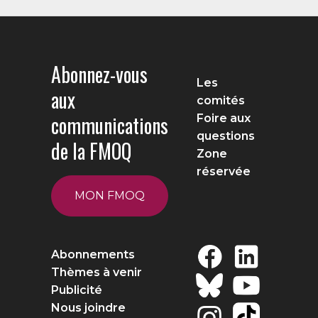
Abonnez-vous
Les
aux
comités
communications
Foire aux
questions
de la FMOQ
Zone
réservée
MON FMOQ
Abonnements
Thèmes à venir
Publicité
Nous joindre