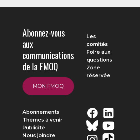
Abonnez-vous
Les
aux
comités
communications
Foire aux
questions
de la FMOQ
Zone
réservée
MON FMOQ
Abonnements
Thèmes à venir
Publicité
Nous joindre